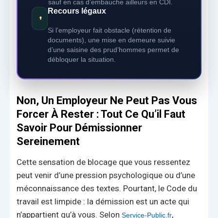
sauf en cas d’embauche ailleurs en CDI.
Recours légaux
Si l’employeur fait obstacle (rétention de
documents), une mise en demeure suivie
d’une saisine des prud’hommes permet de
débloquer la situation.
Non, Un Employeur Ne Peut Pas Vous
Forcer À Rester : Tout Ce Qu’il Faut
Savoir Pour Démissionner
Sereinement
Cette sensation de blocage que vous ressentez
peut venir d’une pression psychologique ou d’une
méconnaissance des textes. Pourtant, le Code du
travail est limpide : la démission est un acte qui
n’appartient qu’à vous. Selon
,
Service-Public.fr