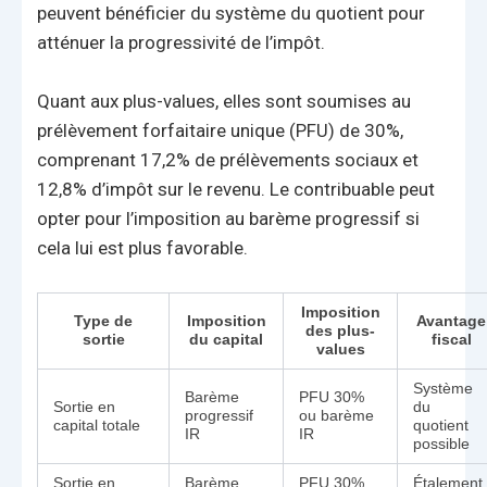
peuvent bénéficier du système du quotient pour
atténuer la progressivité de l’impôt.
Quant aux plus-values, elles sont soumises au
prélèvement forfaitaire unique (PFU) de 30%,
comprenant 17,2% de prélèvements sociaux et
12,8% d’impôt sur le revenu. Le contribuable peut
opter pour l’imposition au barème progressif si
cela lui est plus favorable.
Imposition
Type de
Imposition
Avantage
des plus-
sortie
du capital
fiscal
values
Système
Barème
PFU 30%
Sortie en
du
progressif
ou barème
capital totale
quotient
IR
IR
possible
Sortie en
Barème
PFU 30%
Étalement